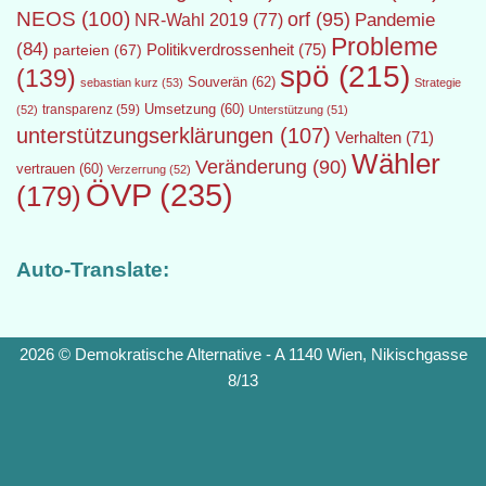
NEOS
(100)
orf
(95)
Pandemie
NR-Wahl 2019
(77)
Probleme
(84)
Politikverdrossenheit
(75)
parteien
(67)
spö
(215)
(139)
Souverän
(62)
sebastian kurz
(53)
Strategie
transparenz
(59)
Umsetzung
(60)
(52)
Unterstützung
(51)
unterstützungserklärungen
(107)
Verhalten
(71)
Wähler
Veränderung
(90)
vertrauen
(60)
Verzerrung
(52)
ÖVP
(235)
(179)
Auto-Translate:
2026 © Demokratische Alternative - A 1140 Wien, Nikischgasse
8/13