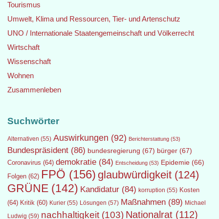
Tourismus
Umwelt, Klima und Ressourcen, Tier- und Artenschutz
UNO / Internationale Staatengemeinschaft und Völkerrecht
Wirtschaft
Wissenschaft
Wohnen
Zusammenleben
Suchwörter
Auswirkungen
(92)
Alternativen
(55)
Berichterstattung
(53)
Bundespräsident
(86)
bundesregierung
(67)
bürger
(67)
demokratie
(84)
Epidemie
(66)
Coronavirus
(64)
Entscheidung
(53)
FPÖ
(156)
glaubwürdigkeit
(124)
Folgen
(62)
GRÜNE
(142)
Kandidatur
(84)
Kosten
korruption
(55)
Maßnahmen
(89)
(64)
Kritik
(60)
Lösungen
(57)
Michael
Kurier
(55)
Nationalrat
(112)
nachhaltigkeit
(103)
Ludwig
(59)