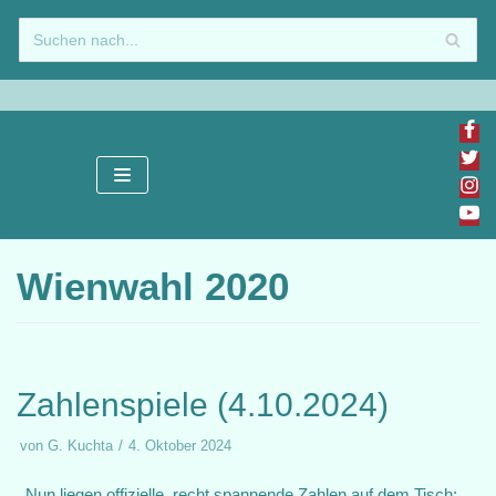
Zum
Inhalt
springen
Wienwahl 2020
Zahlenspiele (4.10.2024)
von
G. Kuchta
4. Oktober 2024
Nun liegen offizielle, recht spannende Zahlen auf dem Tisch: