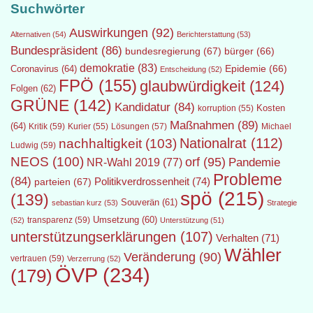
Suchwörter
Auswirkungen
(92)
Alternativen
(54)
Berichterstattung
(53)
Bundespräsident
(86)
bundesregierung
(67)
bürger
(66)
demokratie
(83)
Epidemie
(66)
Coronavirus
(64)
Entscheidung
(52)
FPÖ
(155)
glaubwürdigkeit
(124)
Folgen
(62)
GRÜNE
(142)
Kandidatur
(84)
Kosten
korruption
(55)
Maßnahmen
(89)
(64)
Kritik
(59)
Lösungen
(57)
Michael
Kurier
(55)
Nationalrat
(112)
nachhaltigkeit
(103)
Ludwig
(59)
NEOS
(100)
orf
(95)
Pandemie
NR-Wahl 2019
(77)
Probleme
(84)
Politikverdrossenheit
(74)
parteien
(67)
spö
(215)
(139)
Souverän
(61)
sebastian kurz
(53)
Strategie
transparenz
(59)
Umsetzung
(60)
(52)
Unterstützung
(51)
unterstützungserklärungen
(107)
Verhalten
(71)
Wähler
Veränderung
(90)
vertrauen
(59)
Verzerrung
(52)
ÖVP
(234)
(179)