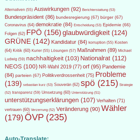
Auswirkungen
(92)
Alternativen
(55)
Berichterstattung
(53)
Bundespräsident
(86)
bundesregierung
(67)
bürger
(67)
demokratie
(84)
Epidemie
(66)
Coronavirus
(64)
Entscheidung
(53)
FPÖ
(156)
glaubwürdigkeit
(124)
Folgen
(62)
GRÜNE
(142)
Kandidatur
(84)
Kosten
korruption
(55)
Maßnahmen
(89)
(64)
Kritik
(60)
Lösungen
(57)
Michael
Kurier
(55)
Nationalrat
(112)
nachhaltigkeit
(103)
Ludwig
(59)
NEOS
(100)
orf
(95)
Pandemie
NR-Wahl 2019
(77)
Probleme
(84)
Politikverdrossenheit
(75)
parteien
(67)
spö
(215)
(139)
Souverän
(62)
sebastian kurz
(53)
Strategie
transparenz
(59)
Umsetzung
(60)
(52)
Unterstützung
(51)
unterstützungserklärungen
(107)
Verhalten
(71)
Wähler
Veränderung
(90)
vertrauen
(60)
Verzerrung
(52)
ÖVP
(235)
(179)
Auto-Translate: