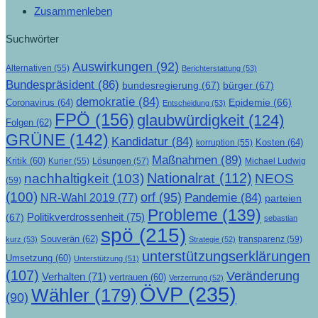
Zusammenleben
Suchwörter
Auswirkungen
(92)
Alternativen
(55)
Berichterstattung
(53)
Bundespräsident
(86)
bundesregierung
(67)
bürger
(67)
demokratie
(84)
Epidemie
(66)
Coronavirus
(64)
Entscheidung
(53)
FPÖ
(156)
glaubwürdigkeit
(124)
Folgen
(62)
GRÜNE
(142)
Kandidatur
(84)
Kosten
(64)
korruption
(55)
Maßnahmen
(89)
Kritik
(60)
Lösungen
(57)
Michael Ludwig
Kurier
(55)
Nationalrat
(112)
nachhaltigkeit
(103)
NEOS
(59)
(100)
orf
(95)
Pandemie
(84)
NR-Wahl 2019
(77)
parteien
Probleme
(139)
Politikverdrossenheit
(75)
(67)
sebastian
spö
(215)
Souverän
(62)
transparenz
(59)
kurz
(53)
Strategie
(52)
unterstützungserklärungen
Umsetzung
(60)
Unterstützung
(51)
(107)
Veränderung
Verhalten
(71)
vertrauen
(60)
Verzerrung
(52)
ÖVP
(235)
Wähler
(179)
(90)