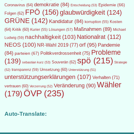
demokratie
(84)
Epidemie
(66)
Coronavirus
(64)
Entscheidung
(53)
FPÖ
(156)
glaubwürdigkeit
(124)
Folgen
(62)
GRÜNE
(142)
Kandidatur
(84)
Kosten
korruption
(55)
Maßnahmen
(89)
(64)
Kritik
(60)
Lösungen
(57)
Michael
Kurier
(55)
Nationalrat
(112)
nachhaltigkeit
(103)
Ludwig
(59)
NEOS
(100)
orf
(95)
Pandemie
NR-Wahl 2019
(77)
Probleme
(84)
Politikverdrossenheit
(75)
parteien
(67)
spö
(215)
(139)
Souverän
(62)
sebastian kurz
(53)
Strategie
transparenz
(59)
Umsetzung
(60)
(52)
Unterstützung
(51)
unterstützungserklärungen
(107)
Verhalten
(71)
Wähler
Veränderung
(90)
vertrauen
(60)
Verzerrung
(52)
ÖVP
(235)
(179)
Auto-Translate: