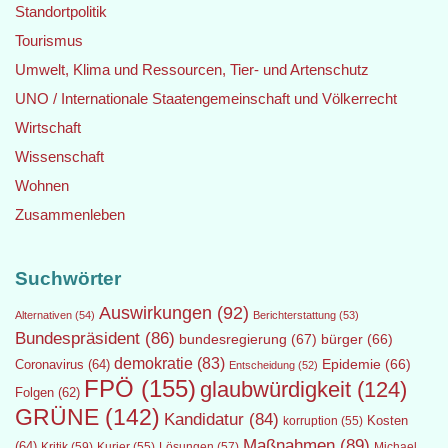
Standortpolitik
Tourismus
Umwelt, Klima und Ressourcen, Tier- und Artenschutz
UNO / Internationale Staatengemeinschaft und Völkerrecht
Wirtschaft
Wissenschaft
Wohnen
Zusammenleben
Suchwörter
Auswirkungen
(92)
Alternativen
(54)
Berichterstattung
(53)
Bundespräsident
(86)
bundesregierung
(67)
bürger
(66)
demokratie
(83)
Epidemie
(66)
Coronavirus
(64)
Entscheidung
(52)
FPÖ
(155)
glaubwürdigkeit
(124)
Folgen
(62)
GRÜNE
(142)
Kandidatur
(84)
Kosten
korruption
(55)
Maßnahmen
(89)
(64)
Kritik
(59)
Lösungen
(57)
Michael
Kurier
(55)