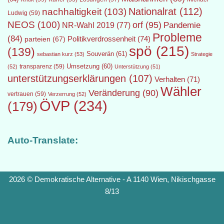
Nationalrat
(112)
nachhaltigkeit
(103)
Ludwig
(59)
NEOS
(100)
orf
(95)
Pandemie
NR-Wahl 2019
(77)
Probleme
(84)
Politikverdrossenheit
(74)
parteien
(67)
spö
(215)
(139)
Souverän
(61)
sebastian kurz
(53)
Strategie
transparenz
(59)
Umsetzung
(60)
(52)
Unterstützung
(51)
unterstützungserklärungen
(107)
Verhalten
(71)
Wähler
Veränderung
(90)
vertrauen
(59)
Verzerrung
(52)
ÖVP
(234)
(179)
Auto-Translate:
2026 © Demokratische Alternative - A 1140 Wien, Nikischgasse
8/13