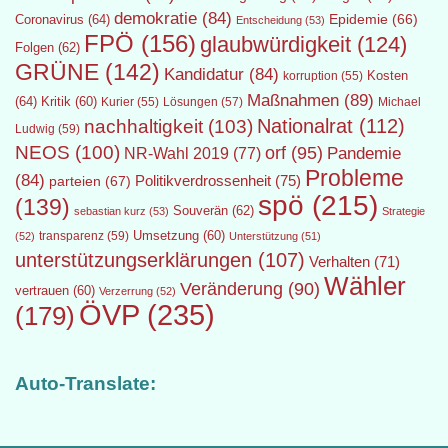
demokratie
(84)
Epidemie
(66)
Coronavirus
(64)
Entscheidung
(53)
FPÖ
(156)
glaubwürdigkeit
(124)
Folgen
(62)
GRÜNE
(142)
Kandidatur
(84)
Kosten
korruption
(55)
Maßnahmen
(89)
(64)
Kritik
(60)
Lösungen
(57)
Michael
Kurier
(55)
Nationalrat
(112)
nachhaltigkeit
(103)
Ludwig
(59)
NEOS
(100)
orf
(95)
Pandemie
NR-Wahl 2019
(77)
Probleme
(84)
Politikverdrossenheit
(75)
parteien
(67)
spö
(215)
(139)
Souverän
(62)
sebastian kurz
(53)
Strategie
transparenz
(59)
Umsetzung
(60)
(52)
Unterstützung
(51)
unterstützungserklärungen
(107)
Verhalten
(71)
Wähler
Veränderung
(90)
vertrauen
(60)
Verzerrung
(52)
ÖVP
(235)
(179)
Auto-Translate: