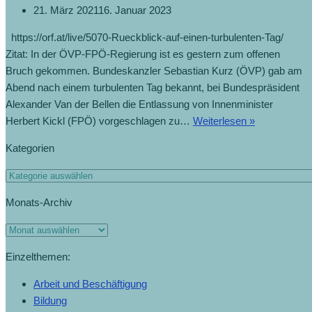
21. März 2021
16. Januar 2023
https://orf.at/live/5070-Rueckblick-auf-einen-turbulenten-Tag/
Zitat: In der ÖVP-FPÖ-Regierung ist es gestern zum offenen
Bruch gekommen. Bundeskanzler Sebastian Kurz (ÖVP) gab am
Abend nach einem turbulenten Tag bekannt, bei Bundespräsident
Alexander Van der Bellen die Entlassung von Innenminister
„Genug
Herbert Kickl (FPÖ) vorgeschlagen zu…
Weiterlesen »
ist
Kategorien
genug“
(20.5.2019)
Kategorien
Monats-Archiv
Monats-
Archiv
Einzelthemen:
Arbeit und Beschäftigung
Bildung