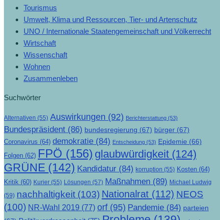
Tourismus
Umwelt, Klima und Ressourcen, Tier- und Artenschutz
UNO / Internationale Staatengemeinschaft und Völkerrecht
Wirtschaft
Wissenschaft
Wohnen
Zusammenleben
Suchwörter
Auswirkungen
(92)
Alternativen
(55)
Berichterstattung
(53)
Bundespräsident
(86)
bundesregierung
(67)
bürger
(67)
demokratie
(84)
Epidemie
(66)
Coronavirus
(64)
Entscheidung
(53)
FPÖ
(156)
glaubwürdigkeit
(124)
Folgen
(62)
GRÜNE
(142)
Kandidatur
(84)
Kosten
(64)
korruption
(55)
Maßnahmen
(89)
Kritik
(60)
Lösungen
(57)
Michael Ludwig
Kurier
(55)
Nationalrat
(112)
nachhaltigkeit
(103)
NEOS
(59)
(100)
orf
(95)
Pandemie
(84)
NR-Wahl 2019
(77)
parteien
Probleme
(139)