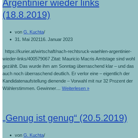
Argentinier wieder links
(18.8.2019)
von
G. Kuchta
31. Mai 2021
16. Januar 2023
https://kurier.at/wirtschaft/nach-rechtsruck-waehlen-argentinier-
wieder-links/400579067 Zitat: Mauricio Macris Amtstage sind wohl
gezählt. Das wurde ihm am Sonntag überraschend klar – und das
auch noch überraschend deutlich. Er verlor eine – eigentlich der
Kandidatenaufstellung dienende – Vorwahl mit nur 32 Prozent der
Nach
Wählerstimmen. Gewinner…
Weiterlesen »
Rechtsruck
wählen
Argentinier
„Genug ist genug“ (20.5.2019)
wieder
links
(18.8.2019)
von
G. Kuchta