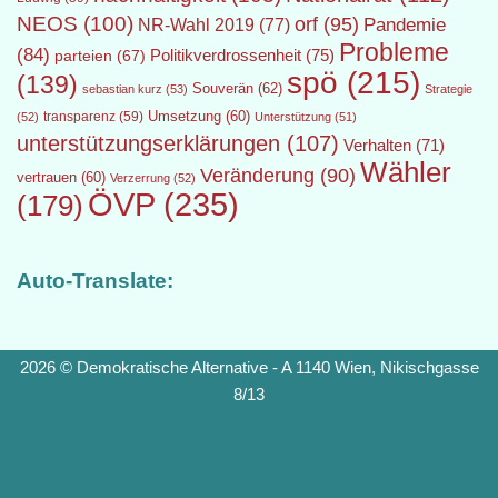
NEOS
(100)
orf
(95)
Pandemie
NR-Wahl 2019
(77)
Probleme
(84)
Politikverdrossenheit
(75)
parteien
(67)
spö
(215)
(139)
Souverän
(62)
sebastian kurz
(53)
Strategie
transparenz
(59)
Umsetzung
(60)
(52)
Unterstützung
(51)
unterstützungserklärungen
(107)
Verhalten
(71)
Wähler
Veränderung
(90)
vertrauen
(60)
Verzerrung
(52)
ÖVP
(235)
(179)
Auto-Translate:
2026 © Demokratische Alternative - A 1140 Wien, Nikischgasse
8/13