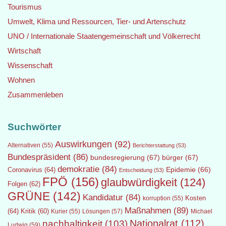
Tourismus
Umwelt, Klima und Ressourcen, Tier- und Artenschutz
UNO / Internationale Staatengemeinschaft und Völkerrecht
Wirtschaft
Wissenschaft
Wohnen
Zusammenleben
Suchwörter
Auswirkungen
(92)
Alternativen
(55)
Berichterstattung
(53)
Bundespräsident
(86)
bundesregierung
(67)
bürger
(67)
demokratie
(84)
Epidemie
(66)
Coronavirus
(64)
Entscheidung
(53)
FPÖ
(156)
glaubwürdigkeit
(124)
Folgen
(62)
GRÜNE
(142)
Kandidatur
(84)
Kosten
korruption
(55)
Maßnahmen
(89)
(64)
Kritik
(60)
Lösungen
(57)
Michael
Kurier
(55)
Nationalrat
(112)
nachhaltigkeit
(103)
Ludwig
(59)