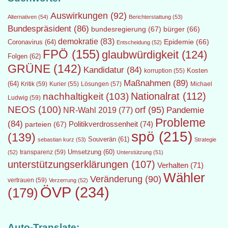
Auswirkungen
(92)
Alternativen
(54)
Berichterstattung
(53)
Bundespräsident
(86)
bundesregierung
(67)
bürger
(66)
demokratie
(83)
Epidemie
(66)
Coronavirus
(64)
Entscheidung
(52)
FPÖ
(155)
glaubwürdigkeit
(124)
Folgen
(62)
GRÜNE
(142)
Kandidatur
(84)
Kosten
korruption
(55)
Maßnahmen
(89)
(64)
Kritik
(59)
Lösungen
(57)
Michael
Kurier
(55)
Nationalrat
(112)
nachhaltigkeit
(103)
Ludwig
(59)
NEOS
(100)
orf
(95)
Pandemie
NR-Wahl 2019
(77)
Probleme
(84)
Politikverdrossenheit
(74)
parteien
(67)
spö
(215)
(139)
Souverän
(61)
sebastian kurz
(53)
Strategie
transparenz
(59)
Umsetzung
(60)
(52)
Unterstützung
(51)
unterstützungserklärungen
(107)
Verhalten
(71)
Wähler
Veränderung
(90)
vertrauen
(59)
Verzerrung
(52)
ÖVP
(234)
(179)
Auto-Translate: