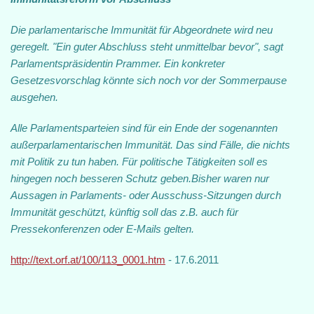
Die parlamentarische Immunität für Ab
geordnete wird neu
geregelt. "Ein guter
Abschluss steht unmittelbar bevor",
sagt
Parlamentspräsidentin Prammer.
Ein konkreter
Gesetzesvorschlag könnte
sich noch vor der Sommerpause
ausgehen.
Alle Parlamentsparteien sind für ein
Ende der sogenannten
außerparlamenta
rischen Immunität. Das sind Fälle, die
nichts
mit Politik zu tun haben. Für
politische Tätigkeiten soll es
hingegen
noch besseren Schutz geben.Bisher waren
nur
Aussagen in Parlaments- oder Aus
schuss-Sitzungen durch
Immunität ge
schützt, künftig soll das z.B. auch für
Pressekonferenzen oder E-Mails gelten.
http://text.orf.at/100/113_0001.htm
- 17.6.2011