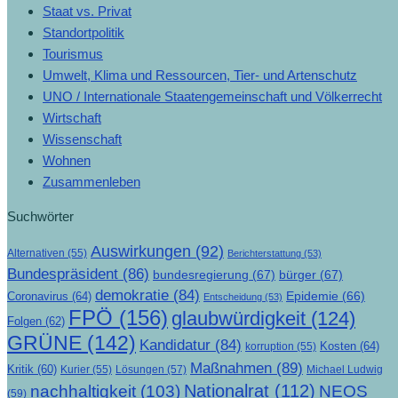
Staat vs. Privat
Standortpolitik
Tourismus
Umwelt, Klima und Ressourcen, Tier- und Artenschutz
UNO / Internationale Staatengemeinschaft und Völkerrecht
Wirtschaft
Wissenschaft
Wohnen
Zusammenleben
Suchwörter
Auswirkungen
(92)
Alternativen
(55)
Berichterstattung
(53)
Bundespräsident
(86)
bundesregierung
(67)
bürger
(67)
demokratie
(84)
Epidemie
(66)
Coronavirus
(64)
Entscheidung
(53)
FPÖ
(156)
glaubwürdigkeit
(124)
Folgen
(62)
GRÜNE
(142)
Kandidatur
(84)
Kosten
(64)
korruption
(55)
Maßnahmen
(89)
Kritik
(60)
Lösungen
(57)
Michael Ludwig
Kurier
(55)
Nationalrat
(112)
nachhaltigkeit
(103)
NEOS
(59)