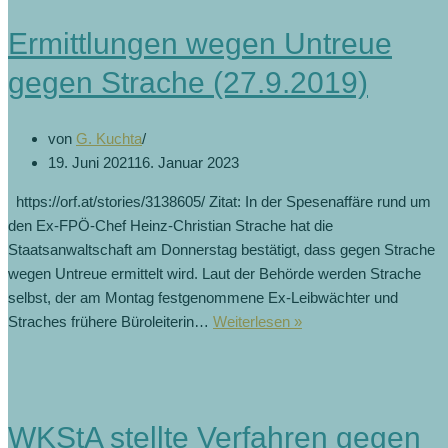
Ermittlungen wegen Untreue
gegen Strache (27.9.2019)
von
G. Kuchta
19. Juni 2021
16. Januar 2023
https://orf.at/stories/3138605/ Zitat: In der Spesenaffäre rund um
den Ex-FPÖ-Chef Heinz-Christian Strache hat die
Staatsanwaltschaft am Donnerstag bestätigt, dass gegen Strache
wegen Untreue ermittelt wird. Laut der Behörde werden Strache
selbst, der am Montag festgenommene Ex-Leibwächter und
Ermittlungen
Straches frühere Büroleiterin…
Weiterlesen »
wegen
Untreue
gegen
Strache
WKStA stellte Verfahren gegen
(27.9.2019)