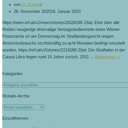
von
G. Kuchta
26. November 2020
16. Januar 2023
https://wien.orf.at/v2/news/stories/2628338/ Zitat: Eine über alle
Maßen neugierige ehemalige Vertragsbedienstete eines Wiener
Finanzamts ist am Donnerstag im Straflandesgericht wegen
Amtsmissbrauchs rechtskräftig zu acht Monaten bedingt verurteilt
worden. https://orf.at/v2/stories/2216280 Zitat: Die Straftaten in der
Das
Causa Libro liegen rund 15 Jahre zurück, 2011…
Weiterlesen »
Pro
der
Kategorien
Aus
(30.
Kategorien
Monats-Archiv
Monats-
Archiv
Einzelthemen: