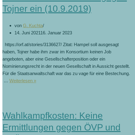
Tojner ein (10.9.2019)
von
G. Kuchta
14. Juni 2021
16. Januar 2023
https://orf.at/stories/3136627/ Zitat: Hampel soll ausgesagt
haben, Tojner habe ihm zwar im Konsortium keinen Job
angeboten, aber eine Gesellschafterposition oder ein
Nominierungsrecht in der neuen Gesellschaft in Aussicht gestellt.
Für die Staatsanwaltschaft war das zu vage für eine Bestechung.
WKStA
…
Weiterlesen »
stellte
Verfahren
gegen
Tojner
Wahlkampfkosten: Keine
ein
(10.9.2019)
Ermittlungen gegen ÖVP und