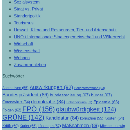
Sozialsystem
Staat vs. Privat
Standortpolitik
Tourismus
Umwelt, Klima und Ressourcen, Tier- und Artenschutz
UNO / Internationale Staatengemeinschaft und Völkerrecht
Wirtschaft
Wissenschaft
Wohnen
Zusammenleben
Suchwörter
Auswirkungen
(92)
Alternativen
(55)
Berichterstattung
(53)
Bundespräsident
(86)
bundesregierung
(67)
bürger
(67)
demokratie
(84)
Epidemie
(66)
Coronavirus
(64)
Entscheidung
(53)
FPÖ
(156)
glaubwürdigkeit
(124)
Folgen
(62)
GRÜNE
(142)
Kandidatur
(84)
Kosten
(64)
korruption
(55)
Maßnahmen
(89)
Kritik
(60)
Lösungen
(57)
Michael Ludwig
Kurier
(55)