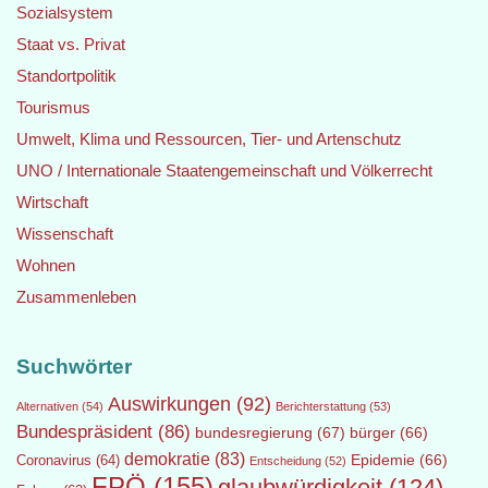
Sozialsystem
Staat vs. Privat
Standortpolitik
Tourismus
Umwelt, Klima und Ressourcen, Tier- und Artenschutz
UNO / Internationale Staatengemeinschaft und Völkerrecht
Wirtschaft
Wissenschaft
Wohnen
Zusammenleben
Suchwörter
Auswirkungen
(92)
Alternativen
(54)
Berichterstattung
(53)
Bundespräsident
(86)
bundesregierung
(67)
bürger
(66)
demokratie
(83)
Epidemie
(66)
Coronavirus
(64)
Entscheidung
(52)
FPÖ
(155)
glaubwürdigkeit
(124)