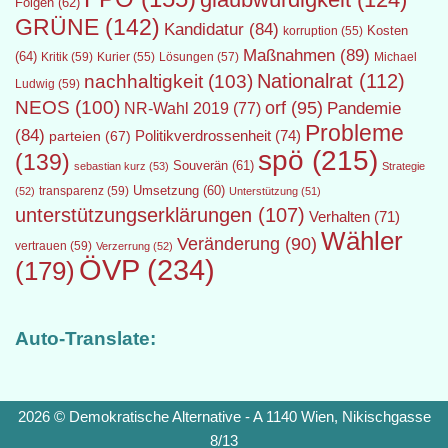
Folgen
(62)
GRÜNE
(142)
Kandidatur
(84)
Kosten
korruption
(55)
Maßnahmen
(89)
(64)
Kritik
(59)
Lösungen
(57)
Michael
Kurier
(55)
Nationalrat
(112)
nachhaltigkeit
(103)
Ludwig
(59)
NEOS
(100)
orf
(95)
Pandemie
NR-Wahl 2019
(77)
Probleme
(84)
Politikverdrossenheit
(74)
parteien
(67)
spö
(215)
(139)
Souverän
(61)
sebastian kurz
(53)
Strategie
transparenz
(59)
Umsetzung
(60)
(52)
Unterstützung
(51)
unterstützungserklärungen
(107)
Verhalten
(71)
Wähler
Veränderung
(90)
vertrauen
(59)
Verzerrung
(52)
ÖVP
(234)
(179)
Auto-Translate:
2026 © Demokratische Alternative - A 1140 Wien, Nikischgasse
8/13