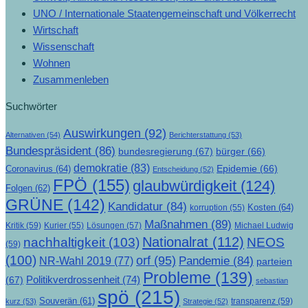
UNO / Internationale Staatengemeinschaft und Völkerrecht
Wirtschaft
Wissenschaft
Wohnen
Zusammenleben
Suchwörter
Auswirkungen
(92)
Alternativen
(54)
Berichterstattung
(53)
Bundespräsident
(86)
bundesregierung
(67)
bürger
(66)
demokratie
(83)
Epidemie
(66)
Coronavirus
(64)
Entscheidung
(52)
FPÖ
(155)
glaubwürdigkeit
(124)
Folgen
(62)
GRÜNE
(142)
Kandidatur
(84)
Kosten
(64)
korruption
(55)
Maßnahmen
(89)
Kritik
(59)
Lösungen
(57)
Michael Ludwig
Kurier
(55)
Nationalrat
(112)
nachhaltigkeit
(103)
NEOS
(59)
(100)
orf
(95)
Pandemie
(84)
NR-Wahl 2019
(77)
parteien
Probleme
(139)
Politikverdrossenheit
(74)
(67)
sebastian
spö
(215)
Souverän
(61)
transparenz
(59)
kurz
(53)
Strategie
(52)