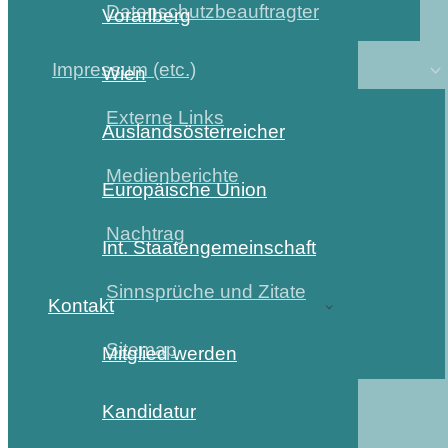
Datenschutzbeauftragter
Vorarlberg
Impressum (etc.)
Wien
Externe Links
Auslandsösterreicher
Medienberichte
Europäische Union
Nachtrag
Int. Staatengemeinschaft
Sinnsprüche und Zitate
Kontakt
Sitemap
Mitglied werden
Kandidatur