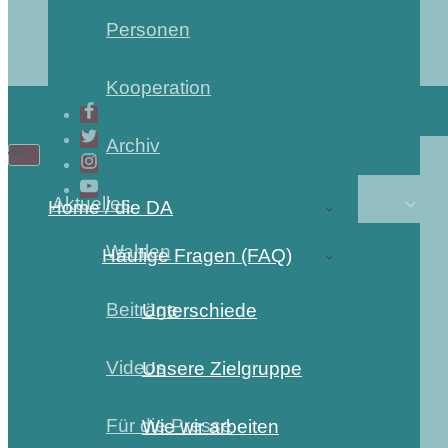
Personen
Kooperation
Archiv
Aktuelles
Home / die DA
Wahlen
Häufige Fragen (FAQ)
Beiträge
Unterschiede
Videos
Unsere Zielgruppe
Für die Presse
Wie wir arbeiten