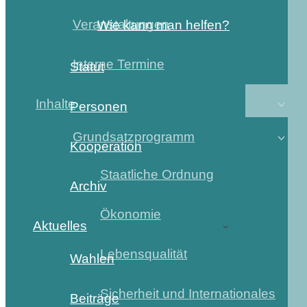
Veranstaltungen
Wie kann man helfen?
Interne Termine
Statut
Inhalte
Personen
Grundsatzprogramm
Kooperation
Staatliche Ordnung
Archiv
Ökonomie
Aktuelles
Lebensqualität
Wahlen
Sicherheit und Internationales
Beiträge