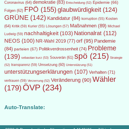
demokratie
(83)
Epidemie
(66)
Coronavirus
(64)
Entscheidung
(52)
FPÖ
(155)
glaubwürdigkeit
(124)
Folgen
(62)
GRÜNE
(142)
Kandidatur
(84)
Kosten
korruption
(55)
Maßnahmen
(89)
(64)
Kritik
(59)
Lösungen
(57)
Michael
Kurier
(55)
Nationalrat
(112)
nachhaltigkeit
(103)
Ludwig
(59)
NEOS
(100)
orf
(95)
Pandemie
NR-Wahl 2019
(77)
Probleme
(84)
Politikverdrossenheit
(74)
parteien
(67)
spö
(215)
(139)
Souverän
(61)
sebastian kurz
(53)
Strategie
transparenz
(59)
Umsetzung
(60)
(52)
Unterstützung
(51)
unterstützungserklärungen
(107)
Verhalten
(71)
Wähler
Veränderung
(90)
vertrauen
(59)
Verzerrung
(52)
ÖVP
(234)
(179)
Auto-Translate: