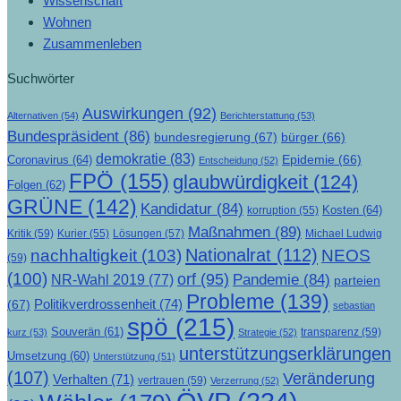
Wissenschaft
Wohnen
Zusammenleben
Suchwörter
Auswirkungen
(92)
Alternativen
(54)
Berichterstattung
(53)
Bundespräsident
(86)
bundesregierung
(67)
bürger
(66)
demokratie
(83)
Epidemie
(66)
Coronavirus
(64)
Entscheidung
(52)
FPÖ
(155)
glaubwürdigkeit
(124)
Folgen
(62)
GRÜNE
(142)
Kandidatur
(84)
Kosten
(64)
korruption
(55)
Maßnahmen
(89)
Kritik
(59)
Lösungen
(57)
Michael Ludwig
Kurier
(55)
Nationalrat
(112)
nachhaltigkeit
(103)
NEOS
(59)
(100)
orf
(95)
Pandemie
(84)
NR-Wahl 2019
(77)
parteien
Probleme
(139)
Politikverdrossenheit
(74)
(67)
sebastian
spö
(215)
Souverän
(61)
transparenz
(59)
kurz
(53)
Strategie
(52)
unterstützungserklärungen
Umsetzung
(60)
Unterstützung
(51)
(107)
Veränderung
Verhalten
(71)
vertrauen
(59)
Verzerrung
(52)