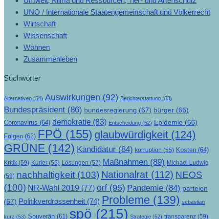
Umwelt, Klima und Ressourcen, Tier- und Artenschutz
UNO / Internationale Staatengemeinschaft und Völkerrecht
Wirtschaft
Wissenschaft
Wohnen
Zusammenleben
Suchwörter
Auswirkungen
(92)
Alternativen
(54)
Berichterstattung
(53)
Bundespräsident
(86)
bundesregierung
(67)
bürger
(66)
demokratie
(83)
Epidemie
(66)
Coronavirus
(64)
Entscheidung
(52)
FPÖ
(155)
glaubwürdigkeit
(124)
Folgen
(62)
GRÜNE
(142)
Kandidatur
(84)
Kosten
(64)
korruption
(55)
Maßnahmen
(89)
Kritik
(59)
Lösungen
(57)
Michael Ludwig
Kurier
(55)
Nationalrat
(112)
nachhaltigkeit
(103)
NEOS
(59)
(100)
orf
(95)
Pandemie
(84)
NR-Wahl 2019
(77)
parteien
Probleme
(139)
Politikverdrossenheit
(74)
(67)
sebastian
spö
(215)
Souverän
(61)
transparenz
(59)
kurz
(53)
Strategie
(52)