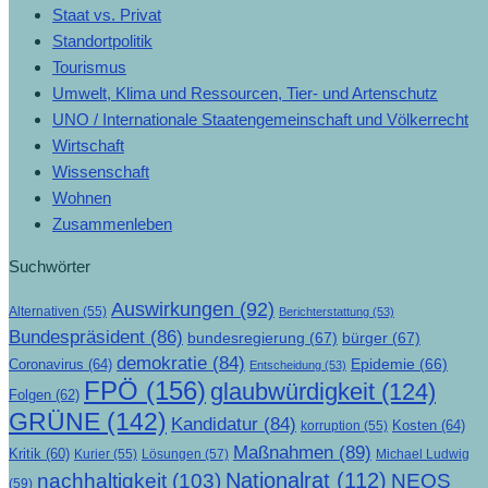
Staat vs. Privat
Standortpolitik
Tourismus
Umwelt, Klima und Ressourcen, Tier- und Artenschutz
UNO / Internationale Staatengemeinschaft und Völkerrecht
Wirtschaft
Wissenschaft
Wohnen
Zusammenleben
Suchwörter
Auswirkungen
(92)
Alternativen
(55)
Berichterstattung
(53)
Bundespräsident
(86)
bundesregierung
(67)
bürger
(67)
demokratie
(84)
Epidemie
(66)
Coronavirus
(64)
Entscheidung
(53)
FPÖ
(156)
glaubwürdigkeit
(124)
Folgen
(62)
GRÜNE
(142)
Kandidatur
(84)
Kosten
(64)
korruption
(55)
Maßnahmen
(89)
Kritik
(60)
Lösungen
(57)
Michael Ludwig
Kurier
(55)
Nationalrat
(112)
nachhaltigkeit
(103)
NEOS
(59)