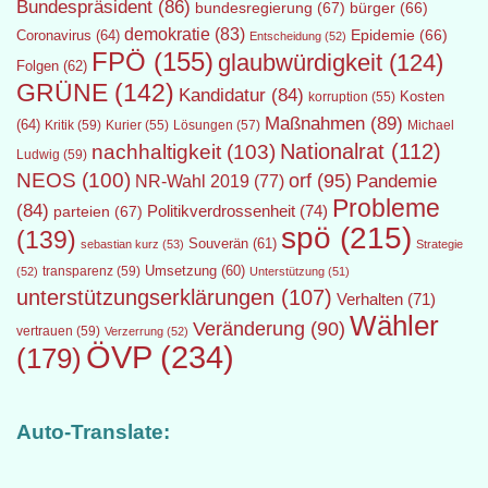
Bundespräsident
(86)
bundesregierung
(67)
bürger
(66)
demokratie
(83)
Epidemie
(66)
Coronavirus
(64)
Entscheidung
(52)
FPÖ
(155)
glaubwürdigkeit
(124)
Folgen
(62)
GRÜNE
(142)
Kandidatur
(84)
Kosten
korruption
(55)
Maßnahmen
(89)
(64)
Kritik
(59)
Lösungen
(57)
Michael
Kurier
(55)
Nationalrat
(112)
nachhaltigkeit
(103)
Ludwig
(59)
NEOS
(100)
orf
(95)
Pandemie
NR-Wahl 2019
(77)
Probleme
(84)
Politikverdrossenheit
(74)
parteien
(67)
spö
(215)
(139)
Souverän
(61)
sebastian kurz
(53)
Strategie
transparenz
(59)
Umsetzung
(60)
(52)
Unterstützung
(51)
unterstützungserklärungen
(107)
Verhalten
(71)
Wähler
Veränderung
(90)
vertrauen
(59)
Verzerrung
(52)
ÖVP
(234)
(179)
Auto-Translate: