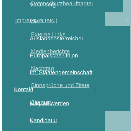
Datenschutzbeauftragter
Vorarlberg
Impressum (etc.)
Wien
Externe Links
Auslandsösterreicher
Medienberichte
Europäische Union
Nachtrag
Int. Staatengemeinschaft
Sinnsprüche und Zitate
Kontakt
Sitemap
Mitglied werden
Kandidatur