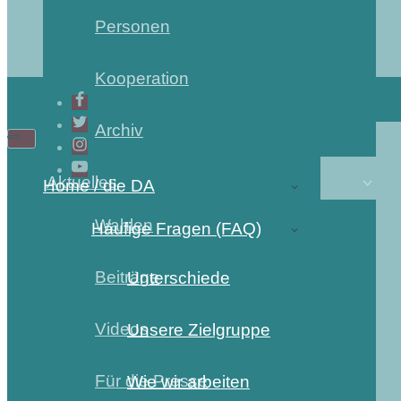
Personen
Kooperation
Archiv
Aktuelles
Home / die DA
Wahlen
Häufige Fragen (FAQ)
Beiträge
Unterschiede
Videos
Unsere Zielgruppe
Für die Presse
Wie wir arbeiten