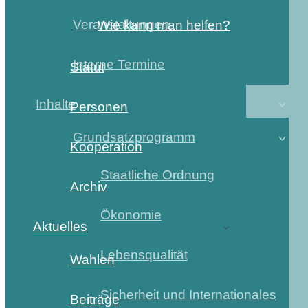
Veranstaltungen
Wie kann man helfen?
Interne Termine
Statut
Inhalte
Personen
Grundsatzprogramm
Kooperation
Staatliche Ordnung
Archiv
Ökonomie
Aktuelles
Lebensqualität
Wahlen
Sicherheit und Internationales
Beiträge