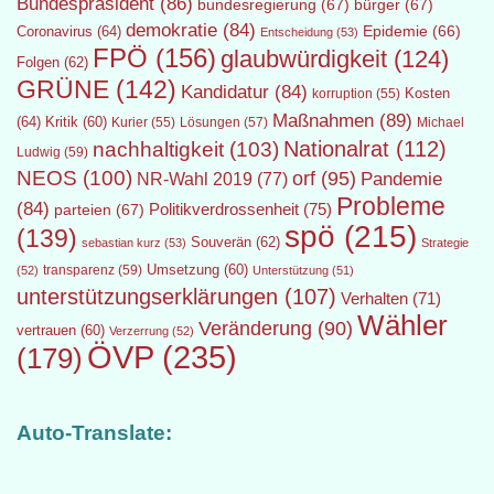
Bundespräsident
(86)
bundesregierung
(67)
bürger
(67)
demokratie
(84)
Epidemie
(66)
Coronavirus
(64)
Entscheidung
(53)
FPÖ
(156)
glaubwürdigkeit
(124)
Folgen
(62)
GRÜNE
(142)
Kandidatur
(84)
Kosten
korruption
(55)
Maßnahmen
(89)
(64)
Kritik
(60)
Lösungen
(57)
Michael
Kurier
(55)
Nationalrat
(112)
nachhaltigkeit
(103)
Ludwig
(59)
NEOS
(100)
orf
(95)
Pandemie
NR-Wahl 2019
(77)
Probleme
(84)
Politikverdrossenheit
(75)
parteien
(67)
spö
(215)
(139)
Souverän
(62)
sebastian kurz
(53)
Strategie
transparenz
(59)
Umsetzung
(60)
(52)
Unterstützung
(51)
unterstützungserklärungen
(107)
Verhalten
(71)
Wähler
Veränderung
(90)
vertrauen
(60)
Verzerrung
(52)
ÖVP
(235)
(179)
Auto-Translate: