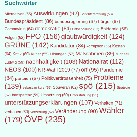
Suchwörter
Auswirkungen
(92)
Alternativen
(55)
Berichterstattung
(53)
Bundespräsident
(86)
bundesregierung
(67)
bürger
(67)
demokratie
(84)
Epidemie
(66)
Coronavirus
(64)
Entscheidung
(53)
FPÖ
(156)
glaubwürdigkeit
(124)
Folgen
(62)
GRÜNE
(142)
Kandidatur
(84)
Kosten
korruption
(55)
Maßnahmen
(89)
(64)
Kritik
(60)
Lösungen
(57)
Michael
Kurier
(55)
Nationalrat
(112)
nachhaltigkeit
(103)
Ludwig
(59)
NEOS
(100)
orf
(95)
Pandemie
NR-Wahl 2019
(77)
Probleme
(84)
Politikverdrossenheit
(75)
parteien
(67)
spö
(215)
(139)
Souverän
(62)
sebastian kurz
(53)
Strategie
transparenz
(59)
Umsetzung
(60)
(52)
Unterstützung
(51)
unterstützungserklärungen
(107)
Verhalten
(71)
Wähler
Veränderung
(90)
vertrauen
(60)
Verzerrung
(52)
ÖVP
(235)
(179)