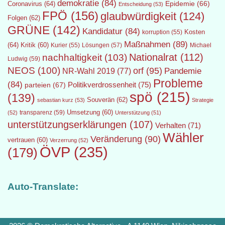
demokratie
(84)
Epidemie
(66)
Coronavirus
(64)
Entscheidung
(53)
FPÖ
(156)
glaubwürdigkeit
(124)
Folgen
(62)
GRÜNE
(142)
Kandidatur
(84)
Kosten
korruption
(55)
Maßnahmen
(89)
(64)
Kritik
(60)
Lösungen
(57)
Michael
Kurier
(55)
Nationalrat
(112)
nachhaltigkeit
(103)
Ludwig
(59)
NEOS
(100)
orf
(95)
Pandemie
NR-Wahl 2019
(77)
Probleme
(84)
Politikverdrossenheit
(75)
parteien
(67)
spö
(215)
(139)
Souverän
(62)
sebastian kurz
(53)
Strategie
transparenz
(59)
Umsetzung
(60)
(52)
Unterstützung
(51)
unterstützungserklärungen
(107)
Verhalten
(71)
Wähler
Veränderung
(90)
vertrauen
(60)
Verzerrung
(52)
ÖVP
(235)
(179)
Auto-Translate: