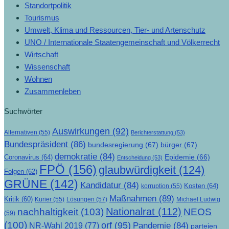
Standortpolitik
Tourismus
Umwelt, Klima und Ressourcen, Tier- und Artenschutz
UNO / Internationale Staatengemeinschaft und Völkerrecht
Wirtschaft
Wissenschaft
Wohnen
Zusammenleben
Suchwörter
Auswirkungen
(92)
Alternativen
(55)
Berichterstattung
(53)
Bundespräsident
(86)
bundesregierung
(67)
bürger
(67)
demokratie
(84)
Epidemie
(66)
Coronavirus
(64)
Entscheidung
(53)
FPÖ
(156)
glaubwürdigkeit
(124)
Folgen
(62)
GRÜNE
(142)
Kandidatur
(84)
Kosten
(64)
korruption
(55)
Maßnahmen
(89)
Kritik
(60)
Lösungen
(57)
Michael Ludwig
Kurier
(55)
Nationalrat
(112)
nachhaltigkeit
(103)
NEOS
(59)
(100)
orf
(95)
Pandemie
(84)
NR-Wahl 2019
(77)
parteien