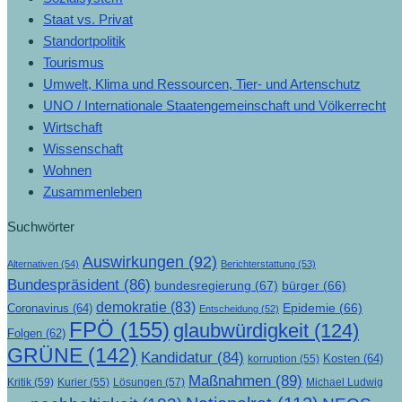
Staat vs. Privat
Standortpolitik
Tourismus
Umwelt, Klima und Ressourcen, Tier- und Artenschutz
UNO / Internationale Staatengemeinschaft und Völkerrecht
Wirtschaft
Wissenschaft
Wohnen
Zusammenleben
Suchwörter
Auswirkungen
(92)
Alternativen
(54)
Berichterstattung
(53)
Bundespräsident
(86)
bundesregierung
(67)
bürger
(66)
demokratie
(83)
Epidemie
(66)
Coronavirus
(64)
Entscheidung
(52)
FPÖ
(155)
glaubwürdigkeit
(124)
Folgen
(62)
GRÜNE
(142)
Kandidatur
(84)
Kosten
(64)
korruption
(55)
Maßnahmen
(89)
Kritik
(59)
Lösungen
(57)
Michael Ludwig
Kurier
(55)