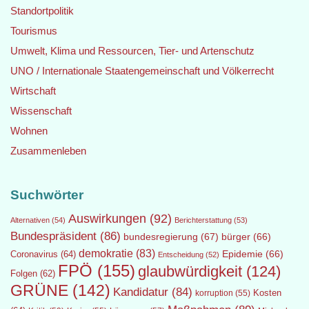
Standortpolitik
Tourismus
Umwelt, Klima und Ressourcen, Tier- und Artenschutz
UNO / Internationale Staatengemeinschaft und Völkerrecht
Wirtschaft
Wissenschaft
Wohnen
Zusammenleben
Suchwörter
Auswirkungen
(92)
Alternativen
(54)
Berichterstattung
(53)
Bundespräsident
(86)
bundesregierung
(67)
bürger
(66)
demokratie
(83)
Epidemie
(66)
Coronavirus
(64)
Entscheidung
(52)
FPÖ
(155)
glaubwürdigkeit
(124)
Folgen
(62)
GRÜNE
(142)
Kandidatur
(84)
Kosten
korruption
(55)