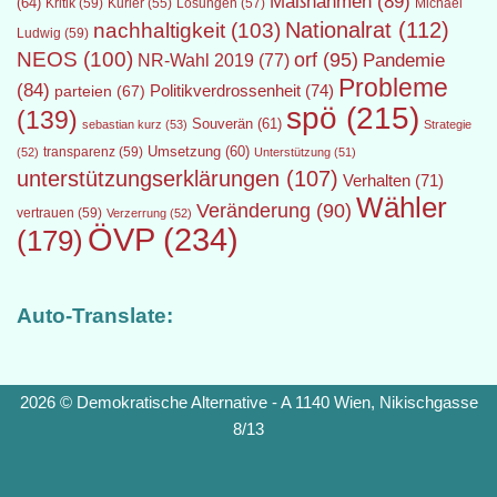
Maßnahmen
(89)
(64)
Kritik
(59)
Lösungen
(57)
Michael
Kurier
(55)
Nationalrat
(112)
nachhaltigkeit
(103)
Ludwig
(59)
NEOS
(100)
orf
(95)
Pandemie
NR-Wahl 2019
(77)
Probleme
(84)
Politikverdrossenheit
(74)
parteien
(67)
spö
(215)
(139)
Souverän
(61)
sebastian kurz
(53)
Strategie
transparenz
(59)
Umsetzung
(60)
(52)
Unterstützung
(51)
unterstützungserklärungen
(107)
Verhalten
(71)
Wähler
Veränderung
(90)
vertrauen
(59)
Verzerrung
(52)
ÖVP
(234)
(179)
Auto-Translate:
2026 © Demokratische Alternative - A 1140 Wien, Nikischgasse
8/13