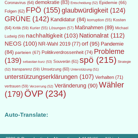
demokratie
(83)
Epidemie
(66)
Coronavirus
(64)
Entscheidung
(52)
FPÖ
(155)
glaubwürdigkeit
(124)
Folgen
(62)
GRÜNE
(142)
Kandidatur
(84)
Kosten
korruption
(55)
Maßnahmen
(89)
(64)
Kritik
(59)
Lösungen
(57)
Michael
Kurier
(55)
Nationalrat
(112)
nachhaltigkeit
(103)
Ludwig
(59)
NEOS
(100)
orf
(95)
Pandemie
NR-Wahl 2019
(77)
Probleme
(84)
Politikverdrossenheit
(74)
parteien
(67)
spö
(215)
(139)
Souverän
(61)
sebastian kurz
(53)
Strategie
transparenz
(59)
Umsetzung
(60)
(52)
Unterstützung
(51)
unterstützungserklärungen
(107)
Verhalten
(71)
Wähler
Veränderung
(90)
vertrauen
(59)
Verzerrung
(52)
ÖVP
(234)
(179)
Auto-Translate: