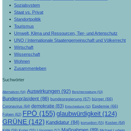
Sozialsystem
Staat vs. Privat
Standortpolitik
Tourismus
Umwelt, Klima und Ressourcen, Tier- und Artenschutz
UNO / Internationale Staatengemeinschaft und Völkerrecht
Wirtschaft
Wissenschaft
Wohnen
Zusammenleben
Suchwörter
Auswirkungen
(92)
Alternativen
(54)
Berichterstattung
(53)
Bundespräsident
(86)
bundesregierung
(67)
bürger
(66)
demokratie
(83)
Epidemie
(66)
Coronavirus
(64)
Entscheidung
(52)
FPÖ
(155)
glaubwürdigkeit
(124)
Folgen
(62)
GRÜNE
(142)
Kandidatur
(84)
Kosten
(64)
korruption
(55)
Maßnahmen
(89)
Kritik
(59)
Lösungen
(57)
Michael Ludwig
Kurier
(55)