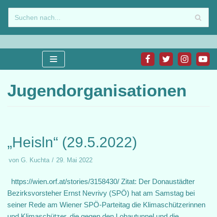
Zum
Inhalt
springen
Jugendorganisationen
„Heisln“ (29.5.2022)
von
G. Kuchta
29. Mai 2022
https://wien.orf.at/stories/3158430/ Zitat: Der Donaustädter
Bezirksvorsteher Ernst Nevrivy (SPÖ) hat am Samstag bei
seiner Rede am Wiener SPÖ-Parteitag die Klimaschützerinnen
und Klimaschützer, die gegen den Lobautunnel und die