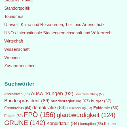
Standortpolitik
Tourismus
Umwelt, Klima und Ressourcen, Tier- und Artenschutz
UNO / Internationale Staatengemeinschaft und Völkerrecht
Wirtschaft
Wissenschaft
Wohnen
Zusammenleben
Suchwörter
Auswirkungen
(92)
Alternativen
(55)
Berichterstattung
(53)
Bundespräsident
(86)
bundesregierung
(67)
bürger
(67)
demokratie
(84)
Epidemie
(66)
Coronavirus
(64)
Entscheidung
(53)
FPÖ
(156)
glaubwürdigkeit
(124)
Folgen
(62)
GRÜNE
(142)
Kandidatur
(84)
Kosten
korruption
(55)