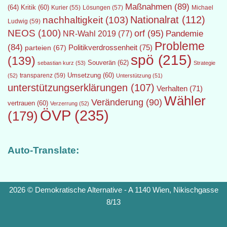
Maßnahmen
(89)
(64)
Kritik
(60)
Lösungen
(57)
Michael
Kurier
(55)
Nationalrat
(112)
nachhaltigkeit
(103)
Ludwig
(59)
NEOS
(100)
orf
(95)
Pandemie
NR-Wahl 2019
(77)
Probleme
(84)
Politikverdrossenheit
(75)
parteien
(67)
spö
(215)
(139)
Souverän
(62)
sebastian kurz
(53)
Strategie
transparenz
(59)
Umsetzung
(60)
(52)
Unterstützung
(51)
unterstützungserklärungen
(107)
Verhalten
(71)
Wähler
Veränderung
(90)
vertrauen
(60)
Verzerrung
(52)
ÖVP
(235)
(179)
Auto-Translate:
2026 © Demokratische Alternative - A 1140 Wien, Nikischgasse
8/13