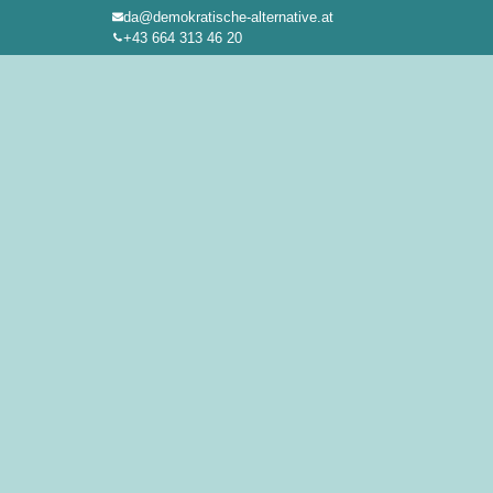
da@demokratische-alternative.at
Zum
+43 664 313 46 20
Inhalt
springen