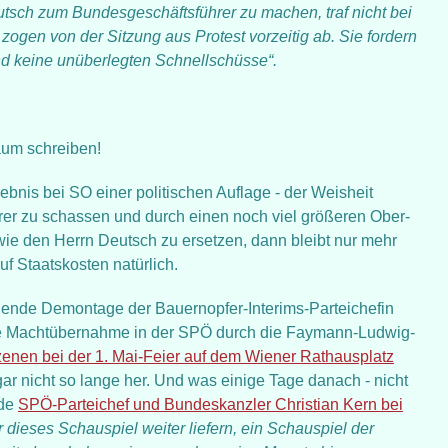
sch zum Bundesgeschäftsführer zu machen, traf nicht bei
ogen von der Sitzung aus Protest vorzeitig ab. Sie fordern
nd keine unüberlegten Schnellschüsse“.
aum schreiben!
bnis bei SO einer politischen Auflage - der Weisheit
hrer zu schassen und durch einen noch viel größeren Ober-
ie den Herrn Deutsch zu ersetzen, dann bleibt nur mehr
uf Staatskosten natürlich.
innende Demontage der Bauernopfer-Interims-Parteichefin
he Machtübernahme in der SPÖ durch die Faymann-Ludwig-
zenen bei der 1. Mai-Feier auf dem Wiener Rathausplatz
gar nicht so lange her. Und was einige Tage danach - nicht
nde
SPÖ-Parteichef und Bundeskanzler Christian Kern bei
 dieses Schauspiel weiter liefern, ein Schauspiel der