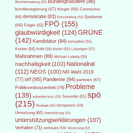
Bundespräsident
(86)
Berichterstattung
(53)
bundesregierung
(67)
bürger
(66)
Coronavirus
demokratie
(83)
Epidemie
(64)
Entscheidung
(52)
FPÖ
(155)
(66)
Folgen
(62)
GRÜNE
glaubwürdigkeit
(124)
(142)
Kandidatur
(84)
korruption
(55)
Kosten
(64)
Kritik
(59)
Lösungen
(57)
Kurier
(55)
Maßnahmen
(89)
Michael Ludwig
(59)
Nationalrat
nachhaltigkeit
(103)
(112)
NEOS
(100)
NR-Wahl 2019
orf
(95)
Pandemie
(84)
(77)
parteien
(67)
Probleme
Politikverdrossenheit
(74)
spö
(139)
Souverän
(61)
sebastian kurz
(53)
(215)
transparenz
(59)
Strategie
(52)
Umsetzung
(60)
Unterstützung
(51)
unterstützungserklärungen
(107)
Verhalten
(71)
vertrauen
(59)
Verzerrung
(52)