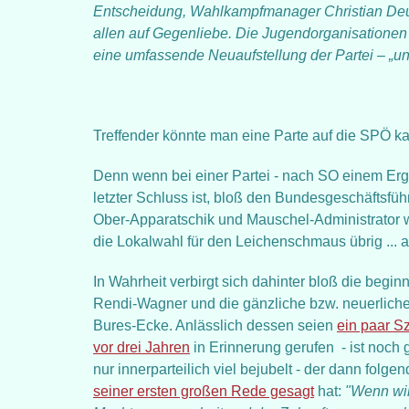
Entscheidung, Wahlkampfmanager Christian Deut
allen auf Gegenliebe. Die Jugendorganisationen z
eine umfassende Neuaufstellung der Partei – „u
Treffender könnte man eine Parte auf die SPÖ k
Denn wenn bei einer Partei - nach SO einem Erge
letzter Schluss ist, bloß den Bundesgeschäftsfü
Ober-Apparatschik und Mauschel-Administrator w
die Lokalwahl für den Leichenschmaus übrig ... a
In Wahrheit verbirgt sich dahinter bloß die beg
Rendi-Wagner und die gänzliche bzw. neuerlic
Bures-Ecke. Anlässlich dessen seien
ein paar S
vor drei Jahren
in Erinnerung gerufen - ist noch 
nur innerparteilich viel bejubelt - der dann folge
seiner ersten großen Rede gesagt
hat:
"Wenn wir