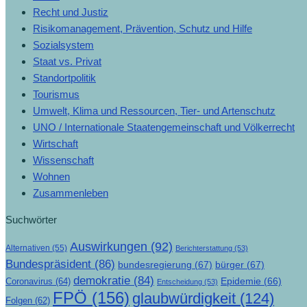
Recht und Justiz
Risikomanagement, Prävention, Schutz und Hilfe
Sozialsystem
Staat vs. Privat
Standortpolitik
Tourismus
Umwelt, Klima und Ressourcen, Tier- und Artenschutz
UNO / Internationale Staatengemeinschaft und Völkerrecht
Wirtschaft
Wissenschaft
Wohnen
Zusammenleben
Suchwörter
Auswirkungen
(92)
Alternativen
(55)
Berichterstattung
(53)
Bundespräsident
(86)
bundesregierung
(67)
bürger
(67)
demokratie
(84)
Epidemie
(66)
Coronavirus
(64)
Entscheidung
(53)
FPÖ
(156)
glaubwürdigkeit
(124)
Folgen
(62)