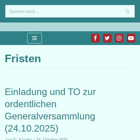
Zum
Inhalt
springen
Fristen
Einladung und TO zur
ordentlichen
Generalversammlung
(24.10.2025)
von
G. Kuchta
24. Oktober 2025