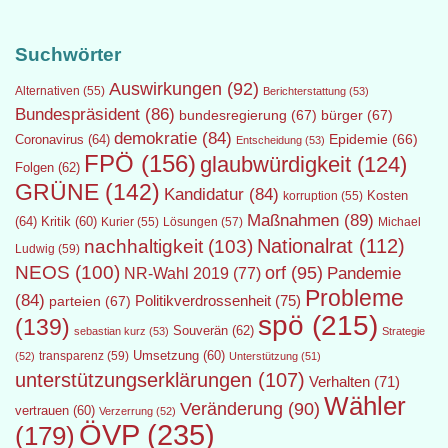
Suchwörter
Auswirkungen
(92)
Alternativen
(55)
Berichterstattung
(53)
Bundespräsident
(86)
bundesregierung
(67)
bürger
(67)
demokratie
(84)
Epidemie
(66)
Coronavirus
(64)
Entscheidung
(53)
FPÖ
(156)
glaubwürdigkeit
(124)
Folgen
(62)
GRÜNE
(142)
Kandidatur
(84)
Kosten
korruption
(55)
Maßnahmen
(89)
(64)
Kritik
(60)
Lösungen
(57)
Michael
Kurier
(55)
Nationalrat
(112)
nachhaltigkeit
(103)
Ludwig
(59)
NEOS
(100)
orf
(95)
Pandemie
NR-Wahl 2019
(77)
Probleme
(84)
Politikverdrossenheit
(75)
parteien
(67)
spö
(215)
(139)
Souverän
(62)
sebastian kurz
(53)
Strategie
transparenz
(59)
Umsetzung
(60)
(52)
Unterstützung
(51)
unterstützungserklärungen
(107)
Verhalten
(71)
Wähler
Veränderung
(90)
vertrauen
(60)
Verzerrung
(52)
ÖVP
(235)
(179)