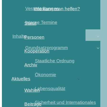
Veranstaltungen
Wie kann man helfen?
Interne Termine
Statut
Inhalte
Personen
Grundsatzprogramm
Kooperation
Staatliche Ordnung
Archiv
Ökonomie
Aktuelles
Lebensqualität
Wahlen
Sicherheit und Internationales
Beiträge