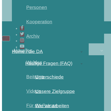
Personen
Kooperation
Archiv
Aktuelles
Home / die DA
Wahlen
Häufige Fragen (FAQ)
Beiträge
Unterschiede
Videos
Unsere Zielgruppe
Für die Presse
Wie wir arbeiten