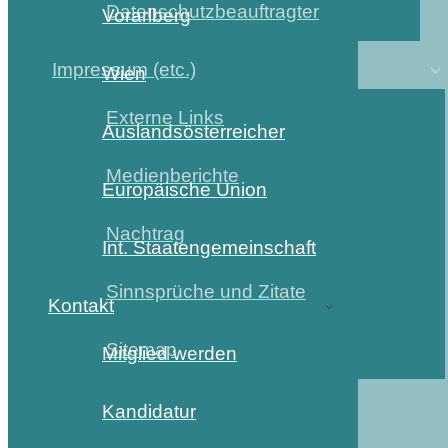
Datenschutzbeauftragter
Vorarlberg
Impressum (etc.)
Wien
Externe Links
Auslandsösterreicher
Medienberichte
Europäische Union
Nachtrag
Int. Staatengemeinschaft
Sinnsprüche und Zitate
Kontakt
Sitemap
Mitglied werden
Kandidatur