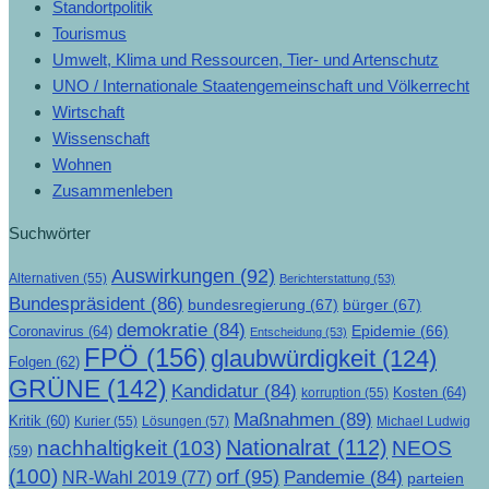
Standortpolitik
Tourismus
Umwelt, Klima und Ressourcen, Tier- und Artenschutz
UNO / Internationale Staatengemeinschaft und Völkerrecht
Wirtschaft
Wissenschaft
Wohnen
Zusammenleben
Suchwörter
Auswirkungen
(92)
Alternativen
(55)
Berichterstattung
(53)
Bundespräsident
(86)
bundesregierung
(67)
bürger
(67)
demokratie
(84)
Epidemie
(66)
Coronavirus
(64)
Entscheidung
(53)
FPÖ
(156)
glaubwürdigkeit
(124)
Folgen
(62)
GRÜNE
(142)
Kandidatur
(84)
Kosten
(64)
korruption
(55)
Maßnahmen
(89)
Kritik
(60)
Lösungen
(57)
Michael Ludwig
Kurier
(55)
Nationalrat
(112)
nachhaltigkeit
(103)
NEOS
(59)
(100)
orf
(95)
Pandemie
(84)
NR-Wahl 2019
(77)
parteien