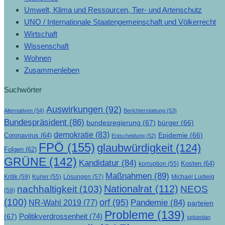
Umwelt, Klima und Ressourcen, Tier- und Artenschutz
UNO / Internationale Staatengemeinschaft und Völkerrecht
Wirtschaft
Wissenschaft
Wohnen
Zusammenleben
Suchwörter
Auswirkungen
(92)
Alternativen
(54)
Berichterstattung
(53)
Bundespräsident
(86)
bundesregierung
(67)
bürger
(66)
demokratie
(83)
Epidemie
(66)
Coronavirus
(64)
Entscheidung
(52)
FPÖ
(155)
glaubwürdigkeit
(124)
Folgen
(62)
GRÜNE
(142)
Kandidatur
(84)
Kosten
(64)
korruption
(55)
Maßnahmen
(89)
Kritik
(59)
Lösungen
(57)
Michael Ludwig
Kurier
(55)
Nationalrat
(112)
nachhaltigkeit
(103)
NEOS
(59)
(100)
orf
(95)
Pandemie
(84)
NR-Wahl 2019
(77)
parteien
Probleme
(139)
Politikverdrossenheit
(74)
(67)
sebastian