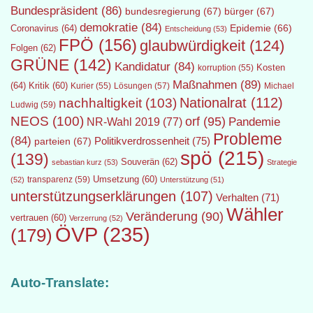
Bundespräsident
(86)
bundesregierung
(67)
bürger
(67)
demokratie
(84)
Epidemie
(66)
Coronavirus
(64)
Entscheidung
(53)
FPÖ
(156)
glaubwürdigkeit
(124)
Folgen
(62)
GRÜNE
(142)
Kandidatur
(84)
Kosten
korruption
(55)
Maßnahmen
(89)
(64)
Kritik
(60)
Lösungen
(57)
Michael
Kurier
(55)
Nationalrat
(112)
nachhaltigkeit
(103)
Ludwig
(59)
NEOS
(100)
orf
(95)
Pandemie
NR-Wahl 2019
(77)
Probleme
(84)
Politikverdrossenheit
(75)
parteien
(67)
spö
(215)
(139)
Souverän
(62)
sebastian kurz
(53)
Strategie
transparenz
(59)
Umsetzung
(60)
(52)
Unterstützung
(51)
unterstützungserklärungen
(107)
Verhalten
(71)
Wähler
Veränderung
(90)
vertrauen
(60)
Verzerrung
(52)
ÖVP
(235)
(179)
Auto-Translate: