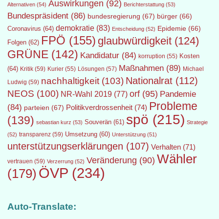
Auswirkungen
(92)
Alternativen
(54)
Berichterstattung
(53)
Bundespräsident
(86)
bundesregierung
(67)
bürger
(66)
demokratie
(83)
Epidemie
(66)
Coronavirus
(64)
Entscheidung
(52)
FPÖ
(155)
glaubwürdigkeit
(124)
Folgen
(62)
GRÜNE
(142)
Kandidatur
(84)
Kosten
korruption
(55)
Maßnahmen
(89)
(64)
Kritik
(59)
Lösungen
(57)
Michael
Kurier
(55)
Nationalrat
(112)
nachhaltigkeit
(103)
Ludwig
(59)
NEOS
(100)
orf
(95)
Pandemie
NR-Wahl 2019
(77)
Probleme
(84)
Politikverdrossenheit
(74)
parteien
(67)
spö
(215)
(139)
Souverän
(61)
sebastian kurz
(53)
Strategie
transparenz
(59)
Umsetzung
(60)
(52)
Unterstützung
(51)
unterstützungserklärungen
(107)
Verhalten
(71)
Wähler
Veränderung
(90)
vertrauen
(59)
Verzerrung
(52)
ÖVP
(234)
(179)
Auto-Translate: