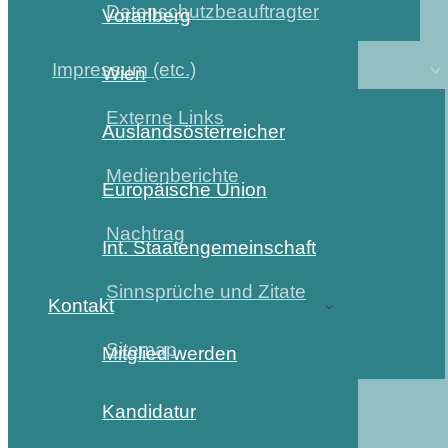
Datenschutzbeauftragter
Vorarlberg
Impressum (etc.)
Wien
Externe Links
Auslandsösterreicher
Medienberichte
Europäische Union
Nachtrag
Int. Staatengemeinschaft
Sinnsprüche und Zitate
Kontakt
Sitemap
Mitglied werden
Kandidatur