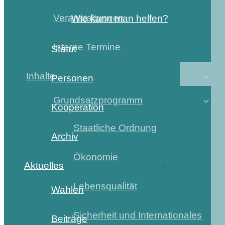
Veranstaltungen
Wie kann man helfen?
Interne Termine
Statut
Inhalte
Personen
Grundsatzprogramm
Kooperation
Staatliche Ordnung
Archiv
Ökonomie
Aktuelles
Lebensqualität
Wahlen
Sicherheit und Internationales
Beiträge