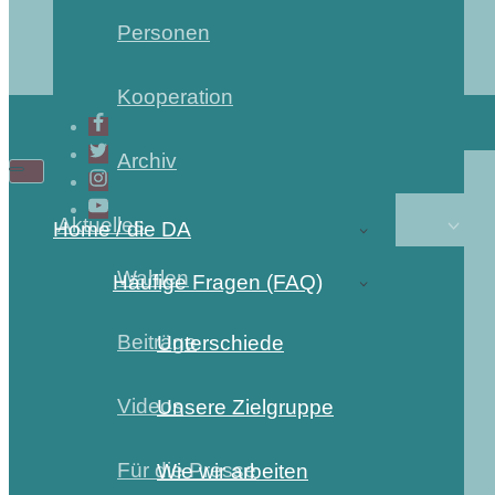
Personen
Kooperation
Archiv
Aktuelles
Home / die DA
Wahlen
Häufige Fragen (FAQ)
Beiträge
Unterschiede
Videos
Unsere Zielgruppe
Für die Presse
Wie wir arbeiten