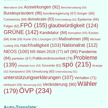
Auswirkungen
(92)
Alternativen
(54)
Berichterstattung
(53)
Bundespräsident
(86)
bundesregierung
(67)
bürger
(66)
demokratie
(83)
Epidemie
(66)
Coronavirus
(64)
Entscheidung
(52)
FPÖ
(155)
glaubwürdigkeit
(124)
Folgen
(62)
GRÜNE
(142)
Kandidatur
(84)
Kosten
korruption
(55)
Maßnahmen
(89)
(64)
Kritik
(59)
Lösungen
(57)
Michael
Kurier
(55)
Nationalrat
(112)
nachhaltigkeit
(103)
Ludwig
(59)
NEOS
(100)
orf
(95)
Pandemie
NR-Wahl 2019
(77)
Probleme
(84)
Politikverdrossenheit
(74)
parteien
(67)
spö
(215)
(139)
Souverän
(61)
sebastian kurz
(53)
Strategie
transparenz
(59)
Umsetzung
(60)
(52)
Unterstützung
(51)
unterstützungserklärungen
(107)
Verhalten
(71)
Wähler
Veränderung
(90)
vertrauen
(59)
Verzerrung
(52)
ÖVP
(234)
(179)
Auto-Translate: