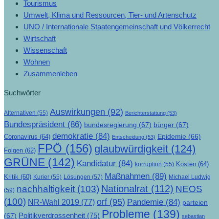
Tourismus
Umwelt, Klima und Ressourcen, Tier- und Artenschutz
UNO / Internationale Staatengemeinschaft und Völkerrecht
Wirtschaft
Wissenschaft
Wohnen
Zusammenleben
Suchwörter
Auswirkungen
(92)
Alternativen
(55)
Berichterstattung
(53)
Bundespräsident
(86)
bundesregierung
(67)
bürger
(67)
demokratie
(84)
Epidemie
(66)
Coronavirus
(64)
Entscheidung
(53)
FPÖ
(156)
glaubwürdigkeit
(124)
Folgen
(62)
GRÜNE
(142)
Kandidatur
(84)
Kosten
(64)
korruption
(55)
Maßnahmen
(89)
Kritik
(60)
Lösungen
(57)
Michael Ludwig
Kurier
(55)
Nationalrat
(112)
nachhaltigkeit
(103)
NEOS
(59)
(100)
orf
(95)
Pandemie
(84)
NR-Wahl 2019
(77)
parteien
Probleme
(139)
Politikverdrossenheit
(75)
(67)
sebastian