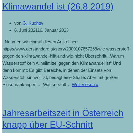
Klimawandel ist (26.8.2019)
von
G. Kuchta
6. Juni 2021
16. Januar 2023
Nehmen wir einmal diesen Artikel her:
https://www.derstandard.at/story/2000107657269/wie-wasserstoff-
gegen-den-klimawandel-hilft-und-wie-nicht Überschrift: „Warum
Wasserstoff kein Allheilmittel gegen den Klimawandel ist“ Und
dann kommt: Es gibt Bereiche, in denen der Einsatz von
Wasserstoff sinnvoll ist, besagt eine Studie. Aber mit großen
Warum
Einschränkungen … Wasserstoff…
Weiterlesen »
Wasserstoff
kein
Allheilmittel
Jahresarbeitszeit in Österreich
gegen
den
knapp über EU-Schnitt
Klimawandel