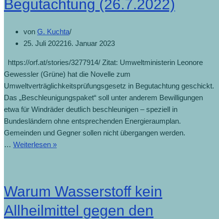
Begutachtung (26.7.2022)
(3.5.2023)
von
G. Kuchta
25. Juli 2022
16. Januar 2023
https://orf.at/stories/3277914/ Zitat: Umweltministerin Leonore
Gewessler (Grüne) hat die Novelle zum
Umweltverträglichkeitsprüfungsgesetz in Begutachtung geschickt.
Das „Beschleunigungspaket“ soll unter anderem Bewilligungen
etwa für Windräder deutlich beschleunigen – speziell in
Bundesländern ohne entsprechenden Energieraumplan.
Gemeinden und Gegner sollen nicht übergangen werden.
Raschere
…
Weiterlesen »
Umweltprüfung
in
Begutachtung
Warum Wasserstoff kein
(26.7.2022)
Allheilmittel gegen den