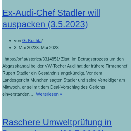
Ex-Audi-Chef Stadler will
auspacken (3.5.2023)
von
G. Kuchta
3. Mai 2023
3. Mai 2023
https://orf.at/stories/3314851/ Zitat: Im Betrugsprozess um den
Abgasskandal bei der VW-Tocher Audi hat der frühere Firmenchef
Rupert Stadler ein Geständnis angekündigt. Vor dem
Landesgericht München sagten Stadler und seine Verteidiger am
Mittwoch, er sei mit dem Deal-Vorschlag des Gerichts
Ex-
einverstanden.…
Weiterlesen »
Audi-
Chef
Stadler
Raschere Umweltprüfung in
will
auspacken