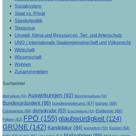
Sozialsystem
Staat vs. Privat
Standortpolitik
Tourismus
Umwelt, Klima und Ressourcen, Tier- und Artenschutz
UNO / Internationale Staatengemeinschaft und Völkerrecht
Wirtschaft
Wissenschaft
Wohnen
Zusammenleben
Suchwörter
Auswirkungen
(92)
Alternativen
(54)
Berichterstattung
(53)
Bundespräsident
(86)
bundesregierung
(67)
bürger
(66)
demokratie
(83)
Epidemie
(66)
Coronavirus
(64)
Entscheidung
(52)
FPÖ
(155)
glaubwürdigkeit
(124)
Folgen
(62)
GRÜNE
(142)
Kandidatur
(84)
Kosten
(64)
korruption
(55)
Maßnahmen
(89)
Kritik
(59)
Lösungen
(57)
Michael Ludwig
Kurier
(55)