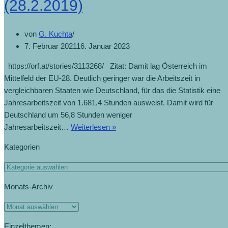
(28.2.2019)
ist
(26.8.2019)
von
G. Kuchta
7. Februar 2021
16. Januar 2023
https://orf.at/stories/3113268/ Zitat: Damit lag Österreich im
Mittelfeld der EU-28. Deutlich geringer war die Arbeitszeit in
vergleichbaren Staaten wie Deutschland, für das die Statistik eine
Jahresarbeitszeit von 1.681,4 Stunden ausweist. Damit wird für
Deutschland um 56,8 Stunden weniger
Jahresarbeitszeit
Jahresarbeitszeit…
Weiterlesen »
in
Kategorien
Österreich
knapp
Kategorien
über
Monats-Archiv
EU-
Schnitt
Monats-
(28.2.2019)
Archiv
Einzelthemen: