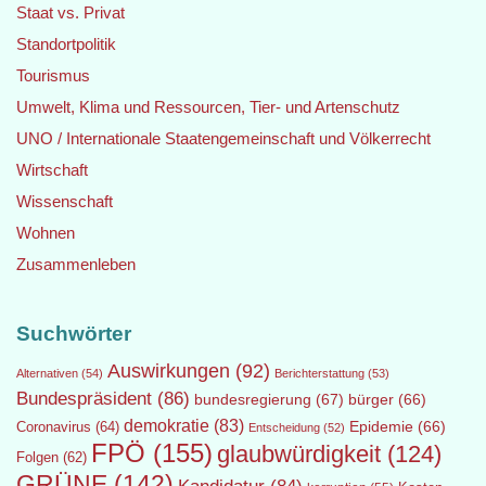
Staat vs. Privat
Standortpolitik
Tourismus
Umwelt, Klima und Ressourcen, Tier- und Artenschutz
UNO / Internationale Staatengemeinschaft und Völkerrecht
Wirtschaft
Wissenschaft
Wohnen
Zusammenleben
Suchwörter
Auswirkungen
(92)
Alternativen
(54)
Berichterstattung
(53)
Bundespräsident
(86)
bundesregierung
(67)
bürger
(66)
demokratie
(83)
Epidemie
(66)
Coronavirus
(64)
Entscheidung
(52)
FPÖ
(155)
glaubwürdigkeit
(124)
Folgen
(62)
GRÜNE
(142)