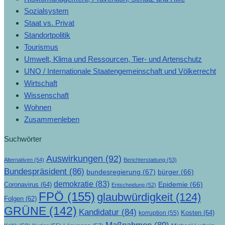
Sozialsystem
Staat vs. Privat
Standortpolitik
Tourismus
Umwelt, Klima und Ressourcen, Tier- und Artenschutz
UNO / Internationale Staatengemeinschaft und Völkerrecht
Wirtschaft
Wissenschaft
Wohnen
Zusammenleben
Suchwörter
Auswirkungen
(92)
Alternativen
(54)
Berichterstattung
(53)
Bundespräsident
(86)
bundesregierung
(67)
bürger
(66)
demokratie
(83)
Epidemie
(66)
Coronavirus
(64)
Entscheidung
(52)
FPÖ
(155)
glaubwürdigkeit
(124)
Folgen
(62)
GRÜNE
(142)
Kandidatur
(84)
Kosten
(64)
korruption
(55)
Maßnahmen
(89)