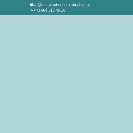
da@demokratische-alternative.at
Zum
+43 664 313 46 20
Inhalt
springen