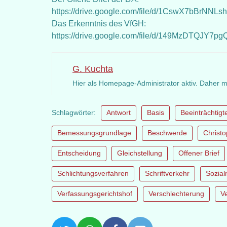
https://drive.google.com/file/d/1CswX7bBrN
Das Erkenntnis des VfGH:
https://drive.google.com/file/d/149MzDTQJY
G. Kuchta
Hier als Homepage-Administrator aktiv. Daher 
Schlagwörter:
Antwort
Basis
Beeinträchtigt
Bemessungsgrundlage
Beschwerde
Christ
Entscheidung
Gleichstellung
Offener Brief
Schlichtungsverfahren
Schriftverkehr
Sozial
Verfassungsgerichtshof
Verschlechterung
V