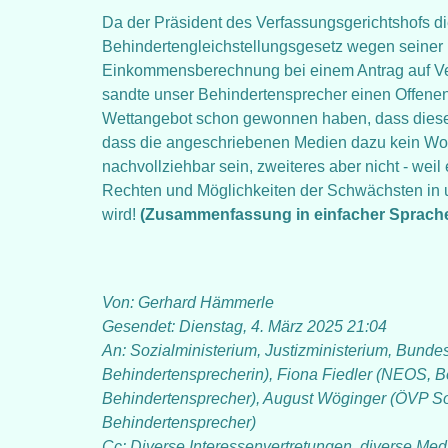
Da der Präsident des Verfassungsgerichtshofs d
Behindertengleichstellungsgesetz wegen seiner 
Einkommensberechnung bei einem Antrag auf Ver
sandte unser Behindertensprecher einen Offenen
Wettangebot schon gewonnen haben, dass dieses
dass die angeschriebenen Medien dazu kein Wort
nachvollziehbar sein, zweiteres aber nicht - wei
Rechten und Möglichkeiten der Schwächsten in
wird!
(Zusammenfassung in einfacher Sprach
Von: Gerhard Hämmerle
Gesendet: Dienstag, 4. März 2025 21:04
An: Sozialministerium, Justizministerium, Bun
Behindertensprecherin), Fiona Fiedler (NEOS, B
Behindertensprecher), August Wöginger (ÖVP So
Behindertensprecher)
Cc: Diverse Interessenvertretungen, diverse Med