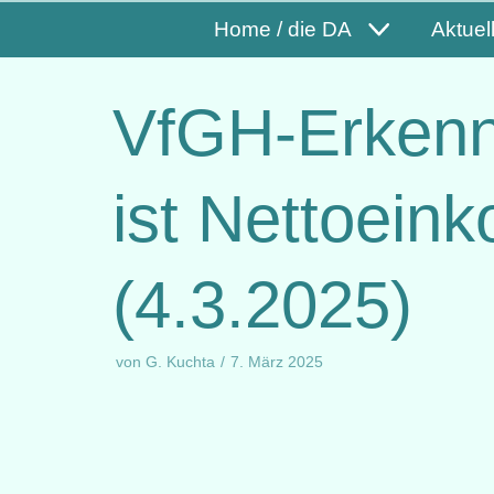
Home / die DA
Aktuel
VfGH-Erkennt
ist Nettoei
(4.3.2025)
von
G. Kuchta
7. März 2025