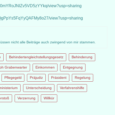
NLsh0mYRoJNIZv5VD5zYYkq/view?usp=sharing
7pgQgPpYs5FqYyQAFMy8o27/view?usp=sharing
müssen nicht alle Beiträge auch zwingend von mir stammen.
e
Behindertengleichstellungsgesetz
Behinderung
oph Grabenwarter
Einkommen
Entgegnung
Pflegegeld
Präjudiz
Präsident
Regelung
ministerium
Unterscheidung
Verfahrenshilfe
erstoß
Verzerrung
Willkür