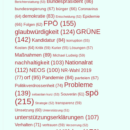
Bundespräsident
(86)
Berichterstattung
(53)
bundesregierung
(67)
bürger
(66)
Coronavirus
demokratie
(83)
Epidemie
(64)
Entscheidung
(52)
FPÖ
(155)
(66)
Folgen
(62)
GRÜNE
glaubwürdigkeit
(124)
(142)
Kandidatur
(84)
korruption
(55)
Kosten
(64)
Kritik
(59)
Lösungen
(57)
Kurier
(55)
Maßnahmen
(89)
Michael Ludwig
(59)
Nationalrat
nachhaltigkeit
(103)
(112)
NEOS
(100)
NR-Wahl 2019
orf
(95)
Pandemie
(84)
(77)
parteien
(67)
Probleme
Politikverdrossenheit
(74)
spö
(139)
Souverän
(61)
sebastian kurz
(53)
(215)
transparenz
(59)
Strategie
(52)
Umsetzung
(60)
Unterstützung
(51)
unterstützungserklärungen
(107)
Verhalten
(71)
vertrauen
(59)
Verzerrung
(52)