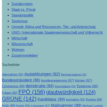
Sozialsystem
Staat vs. Privat
Standortpolitik
Tourismus
Umwelt, Klima und Ressourcen, Tier- und Artenschutz
UNO / Internationale Staatengemeinschaft und Völkerrecht
Wirtschaft
Wissenschaft
Wohnen
Zusammenleben
Suchwörter
Auswirkungen
(92)
Alternativen
(55)
Berichterstattung
(53)
Bundespräsident
(86)
bundesregierung
(67)
bürger
(67)
demokratie
(84)
Epidemie
(66)
Coronavirus
(64)
Entscheidung
(53)
FPÖ
(156)
glaubwürdigkeit
(124)
Folgen
(62)
GRÜNE
(142)
Kandidatur
(84)
Kosten
(64)
korruption
(55)
Maßnahmen
(89)
Kritik
(60)
Lösungen
(57)
Michael Ludwig
Kurier
(55)