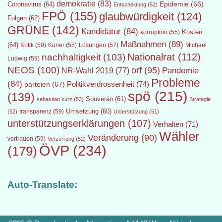
demokratie
(83)
Epidemie
(66)
Coronavirus
(64)
Entscheidung
(52)
FPÖ
(155)
glaubwürdigkeit
(124)
Folgen
(62)
GRÜNE
(142)
Kandidatur
(84)
Kosten
korruption
(55)
Maßnahmen
(89)
(64)
Kritik
(59)
Lösungen
(57)
Michael
Kurier
(55)
Nationalrat
(112)
nachhaltigkeit
(103)
Ludwig
(59)
NEOS
(100)
orf
(95)
Pandemie
NR-Wahl 2019
(77)
Probleme
(84)
Politikverdrossenheit
(74)
parteien
(67)
spö
(215)
(139)
Souverän
(61)
sebastian kurz
(53)
Strategie
transparenz
(59)
Umsetzung
(60)
(52)
Unterstützung
(51)
unterstützungserklärungen
(107)
Verhalten
(71)
Wähler
Veränderung
(90)
vertrauen
(59)
Verzerrung
(52)
ÖVP
(234)
(179)
Auto-Translate: