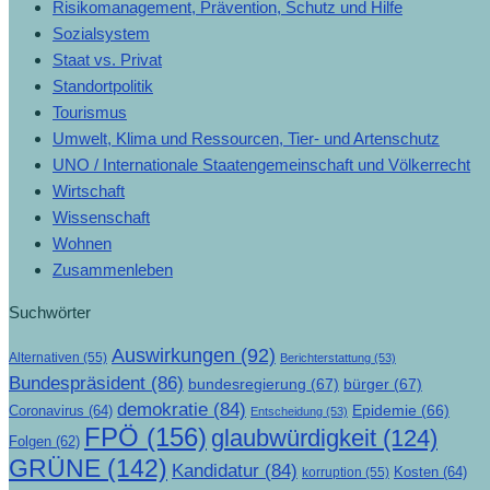
Risikomanagement, Prävention, Schutz und Hilfe
Sozialsystem
Staat vs. Privat
Standortpolitik
Tourismus
Umwelt, Klima und Ressourcen, Tier- und Artenschutz
UNO / Internationale Staatengemeinschaft und Völkerrecht
Wirtschaft
Wissenschaft
Wohnen
Zusammenleben
Suchwörter
Auswirkungen
(92)
Alternativen
(55)
Berichterstattung
(53)
Bundespräsident
(86)
bundesregierung
(67)
bürger
(67)
demokratie
(84)
Epidemie
(66)
Coronavirus
(64)
Entscheidung
(53)
FPÖ
(156)
glaubwürdigkeit
(124)
Folgen
(62)
GRÜNE
(142)
Kandidatur
(84)
Kosten
(64)
korruption
(55)