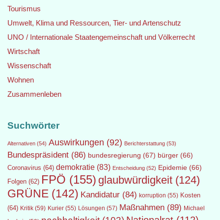
Tourismus
Umwelt, Klima und Ressourcen, Tier- und Artenschutz
UNO / Internationale Staatengemeinschaft und Völkerrecht
Wirtschaft
Wissenschaft
Wohnen
Zusammenleben
Suchwörter
Auswirkungen
(92)
Alternativen
(54)
Berichterstattung
(53)
Bundespräsident
(86)
bundesregierung
(67)
bürger
(66)
demokratie
(83)
Epidemie
(66)
Coronavirus
(64)
Entscheidung
(52)
FPÖ
(155)
glaubwürdigkeit
(124)
Folgen
(62)
GRÜNE
(142)
Kandidatur
(84)
Kosten
korruption
(55)
Maßnahmen
(89)
(64)
Kritik
(59)
Lösungen
(57)
Michael
Kurier
(55)