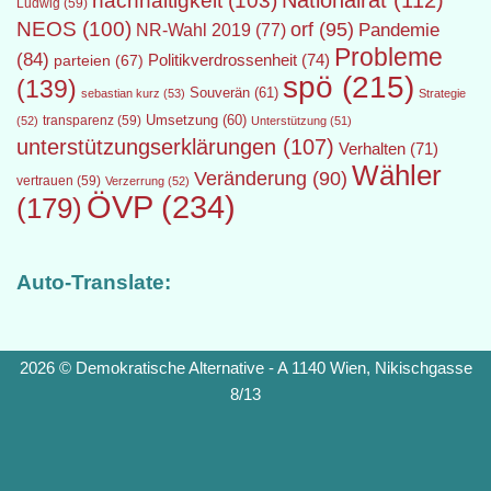
Nationalrat
(112)
nachhaltigkeit
(103)
Ludwig
(59)
NEOS
(100)
orf
(95)
Pandemie
NR-Wahl 2019
(77)
Probleme
(84)
Politikverdrossenheit
(74)
parteien
(67)
spö
(215)
(139)
Souverän
(61)
sebastian kurz
(53)
Strategie
transparenz
(59)
Umsetzung
(60)
(52)
Unterstützung
(51)
unterstützungserklärungen
(107)
Verhalten
(71)
Wähler
Veränderung
(90)
vertrauen
(59)
Verzerrung
(52)
ÖVP
(234)
(179)
Auto-Translate:
2026 © Demokratische Alternative - A 1140 Wien, Nikischgasse
8/13