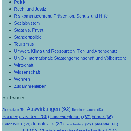
Politik
Recht und Justiz
Risikomanagement, Prävention, Schutz und Hilfe
Sozialsystem
Staat vs. Privat
Standortpolitik
Tourismus
Umwelt, Klima und Ressourcen, Tier- und Artenschutz
UNO / Internationale Staatengemeinschaft und Völkerrecht
Wirtschaft
Wissenschaft
Wohnen
Zusammenleben
Suchwörter
Auswirkungen
(92)
Alternativen
(54)
Berichterstattung
(53)
Bundespräsident
(86)
bundesregierung
(67)
bürger
(66)
demokratie
(83)
Epidemie
(66)
Coronavirus
(64)
Entscheidung
(52)